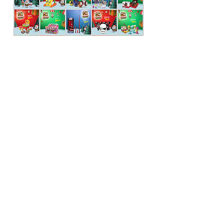
VOLTAR
Duplamente Propaganda - 2019
Agência completa com soluções
personalizadas e equipe especializada
em publicidade, comunicação e
planejamento estratégico.